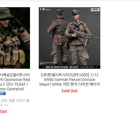
즉시배송][엘리트시리
[(포켓)엘리트시리즈][PES003] 1/12
6 Operation Red
WWII German Panzer Division
ALS SDV TEAM 1
Major l WWII 저먼 팬저 디비전 메이저
one Operator)
Sold Out
, 교환, 환불 처리가 불
. **
 Out