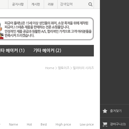
공지사항
게시판
리뷰
타 메이커 (1)
기타 메이커 (2)
Home
>
댐토이즈
>
밀리터리 시리즈
즐겨찾기
장바구니(0)
w
Name
Hot
Best
High price
Low price