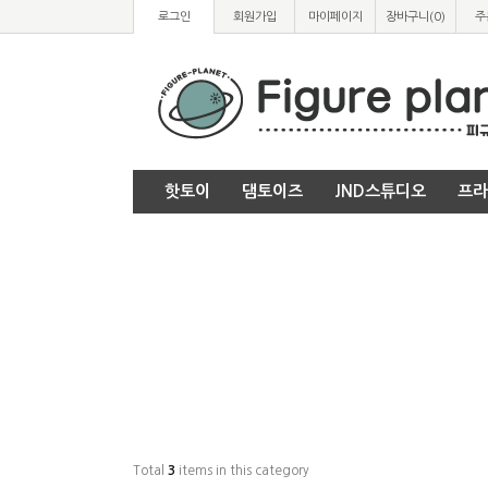
로그인
회원가입
마이페이지
장바구니(
0
)
주
핫토이
댐토이즈
JND스튜디오
프라
Total
3
items in this category