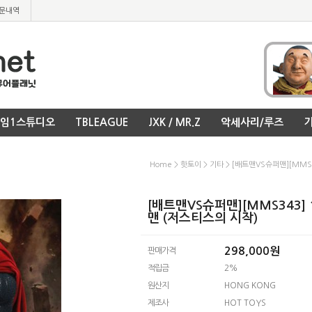
문내역
임1스튜디오
TBLEAGUE
JXK / MR.Z
악세사리/루즈
기
Home
>
핫토이
>
기타
> [배트맨VS슈퍼맨][MMS343
[배트맨VS슈퍼맨][MMS343] 1/6 
맨 (저스티스의 시작)
298,000
원
판매가격
적립금
2%
원산지
HONG KONG
제조사
HOT TOYS