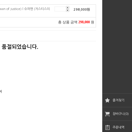
n of Justice) l 슈퍼맨 (저스티스의
298,000
원
총 상품 금액
298,000
원
 품절되었습니다.
어
즐겨찾기
장바구니(0)
주문내역