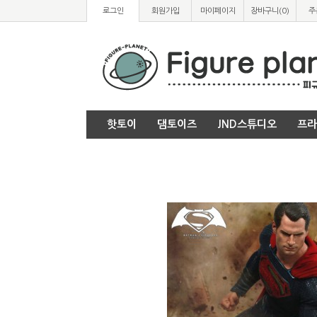
로그인
회원가입
마이페이지
장바구니(
0
)
주
핫토이
댐토이즈
JND스튜디오
프라