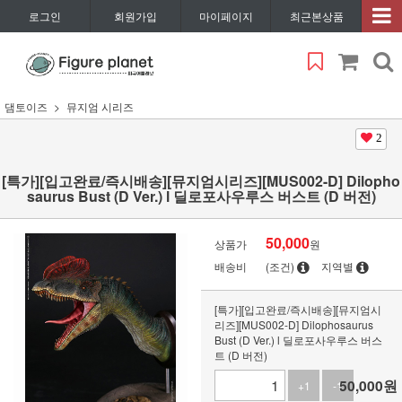
로그인
회원가입
마이페이지
최근본상품
댐토이즈
뮤지엄 시리즈
2
[특가][입고완료/즉시배송][뮤지엄시리즈][MUS002-D] Dilopho
saurus Bust (D Ver.) l 딜로포사우루스 버스트 (D 버전)
50,000
상품가
원
배송비
(조건)
지역별
[특가][입고완료/즉시배송][뮤지엄시
리즈][MUS002-D] Dilophosaurus
Bust (D Ver.) l 딜로포사우루스 버스
트 (D 버전)
50,000
원
+1
-1