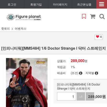
로그인
회원가입
마이페이지
최근본상품
핫토이
어벤져스
4
[인피니티워][MMS484] 1/6 Doctor Strange l 닥터 스트레인지
289,000
상품가
원
적립금
1%
배송비
(조건)
지역별
[인피니티워][MMS484] 1/6 Doctor
Strange l 닥터 스트레인지
289,000
원
+1
-1