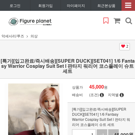
로그인
회원가입
마이페이지
최근본상품
악세사리/루즈
의상
2
[특가][입고완료/즉시배송][SUPER DUCK][SET041] 1/6 Fanta
sy Warrior Cosplay Suit Set l 판타지 워리어 코스플레이 슈트
세트
45,000
상품가
원
배송비
(조건)
지역별
[특가][입고완료/즉시배송][SUPER
DUCK][SET041] 1/6 Fantasy
Warrior Cosplay Suit Set l 판타지 워
리어 코스플레이 슈트 세트
45,000
원
+1
-1