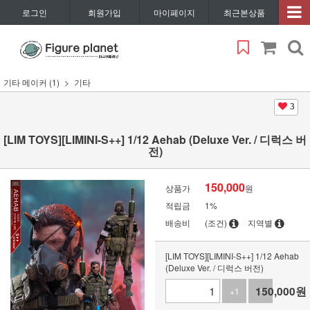
로그인
회원가입
마이페이지
최근본상품
기타 메이커 (1)
기타
3
[LIM TOYS][LIMINI-S++] 1/12 Aehab (Deluxe Ver. / 디럭스 버
전)
150,000
상품가
원
적립금
1%
배송비
(조건)
지역별
[LIM TOYS][LIMINI-S++] 1/12 Aehab
(Deluxe Ver. / 디럭스 버전)
150,000
원
+1
-1