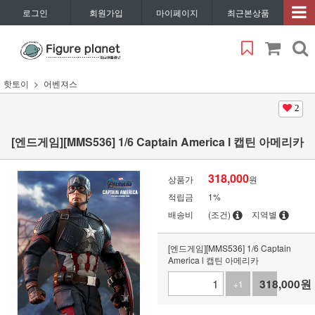
로그인
회원가입
마이페이지
최근본상품
핫토이
어벤져스
2
[엔드게임][MMS536] 1/6 Captain America l 캡틴 아메리카
318,000
상품가
원
적립금
1%
배송비
(조건)
지역별
[엔드게임][MMS536] 1/6 Captain
America l 캡틴 아메리카
318,000
원
+1
-1