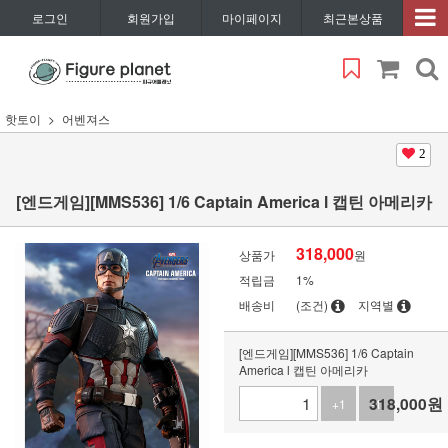
로그인
회원가입
마이페이지
최근본상품
핫토이
어벤져스
2
[엔드게임][MMS536] 1/6 Captain America l 캡틴 아메리카
318,000
상품가
원
적립금
1%
배송비
(조건)
지역별
[엔드게임][MMS536] 1/6 Captain
America l 캡틴 아메리카
318,000
원
+1
-1