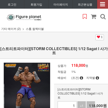
로그인
회원가입
마이페이지
최근본상품
기타 메이커 (2)
스톰 컬렉터블
1
[스트리트파이터][STORM COLLECTIBLES] 1/12 Sagat l 사가
트
118,000
상품가
원
적립금
1%
배송비
(조건)
지역별
[스트리트파이터][STORM
COLLECTIBLES] 1/12 Sagat l 사가
트
118,000
원
+1
-1