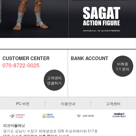
CUSTOMER CENTER
BANK ACCOUNT
070-8722-0025
비회원
1:1 문의
고객센터
연결하기
PC 버전
이용안내
고객센터
피규어플래닛
경기도 성남시 수정구 위례광장로 328 우성위례타워 517호
장경훈
장경훈