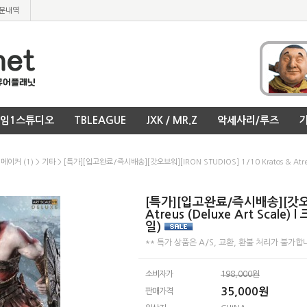
문내역
임1스튜디오
TBLEAGUE
JXK / MR.Z
악세사리/루즈
기
메이커 (1)
>
기타
> [특가][입고완료/즉시배송][갓오브워][IRON STUDIOS] 1/10 Kratos & Atr
[특가][입고완료/즉시배송][갓오브워]
Atreus (Deluxe Art Sca
일)
** 특가 상품은 A/S, 교환, 환불 처리가 불가합니
소비자가
198,000원
35,000
원
판매가격