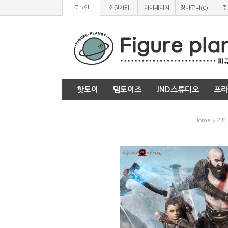
로그인
회원가입
마이페이지
장바구니(
0
)
주
핫토이
댐토이즈
JND스튜디오
프라
Home
>
기타 