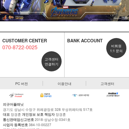
CUSTOMER CENTER
BANK ACCOUNT
070-8722-0025
비회원
1:1 문의
고객센터
연결하기
PC 버전
이용안내
고객센터
피규어플래닛
경기도 성남시 수정구 위례광장로 328 우성위례타워 517호
대표
장경훈
개인정보 보호 책임자
장경훈
통신판매업신고번호
2018-성남수정-0341호
사업자 등록번호
384-10-00227