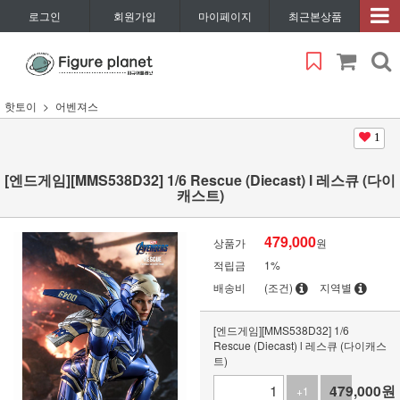
로그인
회원가입
마이페이지
최근본상품
핫토이
어벤져스
1
[엔드게임][MMS538D32] 1/6 Rescue (Diecast) l 레스큐 (다이
캐스트)
479,000
상품가
원
적립금
1%
배송비
(조건)
지역별
[엔드게임][MMS538D32] 1/6
Rescue (Diecast) l 레스큐 (다이캐스
트)
479,000
원
+1
-1