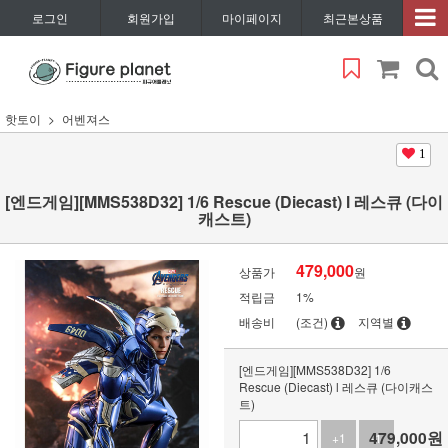
로그인
회원가입
마이페이지
최근본상품
핫토이
어벤져스
1
[엔드게임][MMS538D32] 1/6 Rescue (Diecast) l 레스큐 (다이
캐스트)
479,000
상품가
원
적립금
1%
배송비
(조건)
지역별
[엔드게임][MMS538D32] 1/6
Rescue (Diecast) l 레스큐 (다이캐스
트)
479,000
원
+1
-1