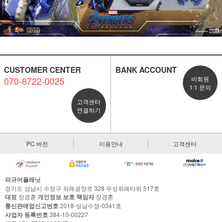
CUSTOMER CENTER
BANK ACCOUNT
070-8722-0025
비회원
1:1 문의
고객센터
연결하기
PC 버전
이용안내
고객센터
피규어플래닛
경기도 성남시 수정구 위례광장로 328 우성위례타워 517호
대표
장경훈
개인정보 보호 책임자
장경훈
통신판매업신고번호
2018-성남수정-0341호
사업자 등록번호
384-10-00227