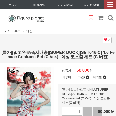
로그인
회원가입
마이페이지
최근본상품
악세사리/루즈
의상
3
[특가][입고완료/즉시배송][SUPER DUCK][SET046-C] 1/6 Fe
male Costume Set (C Ver.) l 여성 코스츔 세트 (C 버전)
50,000
상품가
원
배송비
(조건)
지역별
[특가][입고완료/즉시배송][SUPER
DUCK][SET046-C] 1/6 Female
Costume Set (C Ver.) l 여성 코스츔
세트 (C 버전)
50,000
원
+1
-1