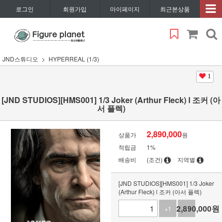
로그인
회원가입
마이페이지
최근본상품
JND스튜디오
HYPERREAL (1/3)
1
[JND STUDIOS][HMS001] 1/3 Joker (Arthur Fleck) l 조커 (아
서 플렉)
2,890,000
상품가
원
적립금
1%
배송비
(조건)
지역별
[JND STUDIOS][HMS001] 1/3 Joker
(Arthur Fleck) l 조커 (아서 플렉)
2,890,000
원
+1
-1