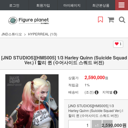
로그인
회원가입
마이페이지
최근본상품
JND스튜디오
HYPERREAL (1/3)
1
[JND STUDIOS][HMS005] 1/3 Harley Quinn (Suicide Squad
Ver.) l 할리 퀸 (수어사이드 스쿼드 버전)
2,590,000
상품가
원
적립금
1%
배송비
(조건)
지역별
[JND STUDIOS][HMS005] 1/3
Harley Quinn (Suicide Squad Ver.) l
할리 퀸 (수어사이드 스쿼드 버전)
2,590,000
원
+1
-1