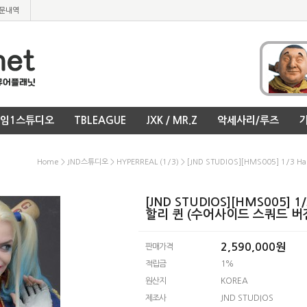
문내역
임1스튜디오
TBLEAGUE
JXK / MR.Z
악세사리/루즈
기
Home
>
JND스튜디오
>
HYPERREAL (1/3)
> [JND STUDIOS][HMS005] 1/3 Ha
[JND STUDIOS][HMS005] 1/3 
할리 퀸 (수어사이드 스쿼드 버
2,590,000
원
판매가격
적립금
1%
원산지
KOREA
제조사
JND STUDIOS