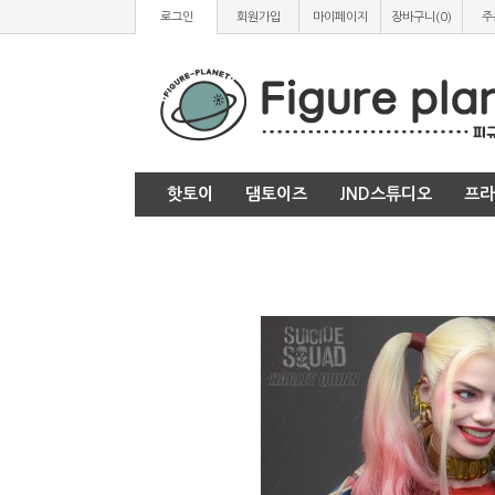
로그인
회원가입
마이페이지
장바구니(
0
)
주
핫토이
댐토이즈
JND스튜디오
프라