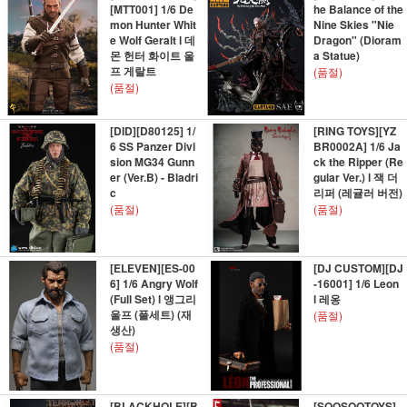
[MTT001] 1/6 De
he Balance of the
mon Hunter Whit
Nine Skies "Nie
e Wolf Geralt l 데
Dragon" (Dioram
몬 헌터 화이트 울
a Statue)
프 게랄트
(품절)
(품절)
[DID][D80125] 1/
[RING TOYS][YZ
6 SS Panzer Divi
BR0002A] 1/6 Ja
sion MG34 Gunn
ck the Ripper (Re
er (Ver.B) - Bladri
gular Ver.) l 잭 더
c
리퍼 (레귤러 버전)
(품절)
(품절)
[ELEVEN][ES-00
[DJ CUSTOM][DJ
6] 1/6 Angry Wolf
-16001] 1/6 Leon
(Full Set) l 앵그리
l 레옹
울프 (풀세트) (재
(품절)
생산)
(품절)
[BLACKHOLE][B
[SOOSOOTOYS]