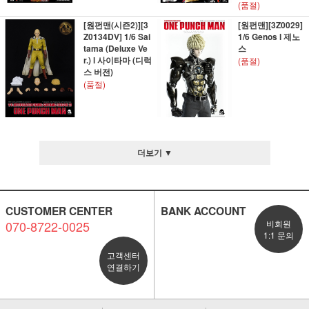
(품절)
[원펀맨(시즌2)][3
[원펀맨][3Z0029]
Z0134DV] 1/6 Sai
1/6 Genos l 제노
tama (Deluxe Ve
스
r.) l 사이타마 (디럭
(품절)
스 버전)
(품절)
더보기 ▼
CUSTOMER CENTER
BANK ACCOUNT
070-8722-0025
비회원
1:1 문의
고객센터
연결하기