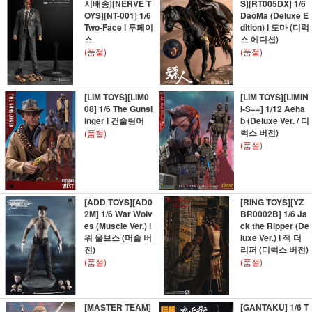
시배송][NERVE T
S][RT005DX] 1/6
OYS][NT-001] 1/6
DaoMa (Deluxe E
Two-Face l 투페이
dition) l 도마 (디럭
스
스 에디션)
(품절)
(품절)
[LIM TOYS][LIM0
[LIM TOYS][LIMIN
08] 1/6 The Gunsl
I-S++] 1/12 Aeha
inger l 건슬링어
b (Deluxe Ver. / 디
럭스 버전)
(품절)
(품절)
[ADD TOYS][AD0
[RING TOYS][YZ
2M] 1/6 War Wolv
BR0002B] 1/6 Ja
es (Muscle Ver.) l
ck the Ripper (De
워 울브스 (머슬 버
luxe Ver.) l 잭 더
전)
리퍼 (디럭스 버전)
(품절)
(품절)
[MASTER TEAM]
[GANTAKU] 1/6 T