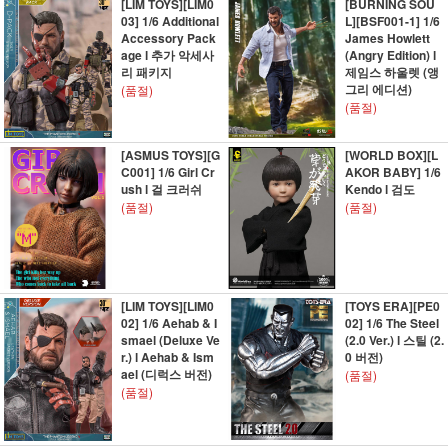
[LIM TOYS][LIM0
[BURNING SOU
03] 1/6 Additional
L][BSF001-1] 1/6
Accessory Pack
James Howlett
age l 추가 악세사
(Angry Edition) l
리 패키지
제임스 하울렛 (앵
그리 에디션)
(품절)
(품절)
[ASMUS TOYS][G
[WORLD BOX][L
C001] 1/6 Girl Cr
AKOR BABY] 1/6
ush l 걸 크러쉬
Kendo l 검도
(품절)
(품절)
[LIM TOYS][LIM0
[TOYS ERA][PE0
02] 1/6 Aehab & I
02] 1/6 The Steel
smael (Deluxe Ve
(2.0 Ver.) l 스틸 (2.
r.) l Aehab & Ism
0 버전)
ael (디럭스 버전)
(품절)
(품절)