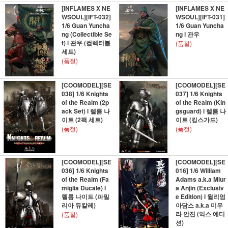
[INFLAMES X NE
[INFLAMES X NE
WSOUL][IFT-032]
WSOUL][IFT-031]
1/6 Guan Yuncha
1/6 Guan Yuncha
ng (Collectible Se
ng l 관우
t) l 관우 (컬렉터블
(품절)
세트)
(품절)
[COOMODEL][SE
[COOMODEL][SE
038] 1/6 Knights
037] 1/6 Knights
of the Realm (2p
of the Realm (Kin
ack Set) l 렐름 나
gsguard) l 렐름 나
이트 (2팩 세트)
이트 (킹스가드)
(품절)
(품절)
[COOMODEL][SE
[COOMODEL][SE
036] 1/6 Knights
016] 1/6 William
of the Realm (Fa
Adams a.k.a Miur
miglia Ducale) l
a Anjin (Exclusiv
렐름 나이트 (파밀
e Edition) l 윌리엄
리아 듀칼레)
아담스 a.k.a 미우
라 안진 (익스 에디
(품절)
션)