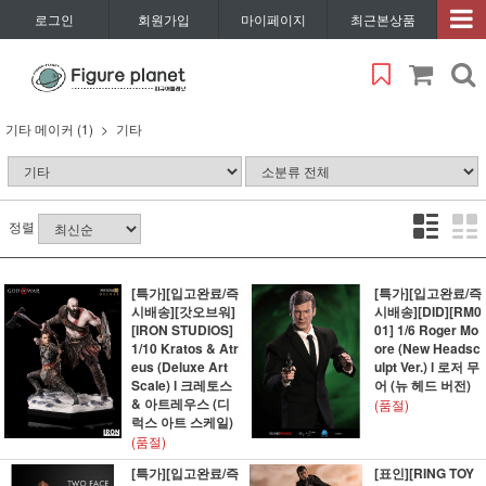
로그인
회원가입
마이페이지
최근본상품
기타 메이커 (1)
기타
정렬
[특가][입고완료/즉
[특가][입고완료/즉
시배송][갓오브워]
시배송][DID][RM0
[IRON STUDIOS]
01] 1/6 Roger Mo
1/10 Kratos & Atr
ore (New Headsc
eus (Deluxe Art
ulpt Ver.) l 로저 무
Scale) l 크레토스
어 (뉴 헤드 버전)
& 아트레우스 (디
(품절)
럭스 아트 스케일)
(품절)
[특가][입고완료/즉
[표인][RING TOY