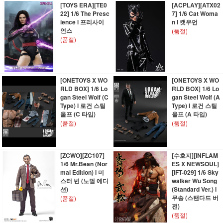
[TOYS ERA][TE0
[ACPLAY][ATX02
22] 1/6 The Presc
7] 1/6 Cat Woma
ience l 프리사이
n l 캣우먼
언스
(품절)
(품절)
[ONETOYS X WO
[ONETOYS X WO
RLD BOX] 1/6 Lo
RLD BOX] 1/6 Lo
gan Steel Wolf (C
gan Steel Wolf (A
Type) l 로건 스틸
Type) l 로건 스틸
울프 (C 타입)
울프 (A 타입)
(품절)
(품절)
[ZCWO][ZC107]
[수호지][INFLAM
1/6 Mr.Bean (Nor
ES X NEWSOUL]
mal Edition) l 미
[IFT-029] 1/6 Sky
스터 빈 (노멀 에디
walker Wu Song
션)
(Standard Ver.) l
무송 (스탠다드 버
(품절)
전)
(품절)