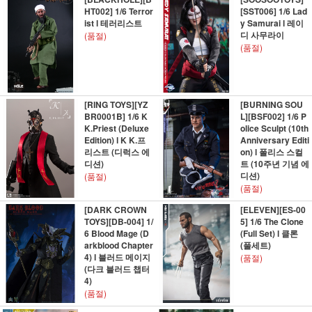
HT002] 1/6 Terror
[SST006] 1/6 Lad
ist l 테러리스트
y Samurai l 레이
디 사무라이
(품절)
(품절)
[RING TOYS][YZ
[BURNING SOU
BR0001B] 1/6 K
L][BSF002] 1/6 P
K.Priest (Deluxe
olice Sculpt (10th
Edition) l K K.프
Anniversary Editi
리스트 (디럭스 에
on) l 폴리스 스컬
디션)
트 (10주년 기념 에
디션)
(품절)
(품절)
[DARK CROWN
[ELEVEN][ES-00
TOYS][DB-004] 1/
5] 1/6 The Clone
6 Blood Mage (D
(Full Set) l 클론
arkblood Chapter
(풀세트)
4) l 블러드 메이지
(품절)
(다크 블러드 챕터
4)
(품절)