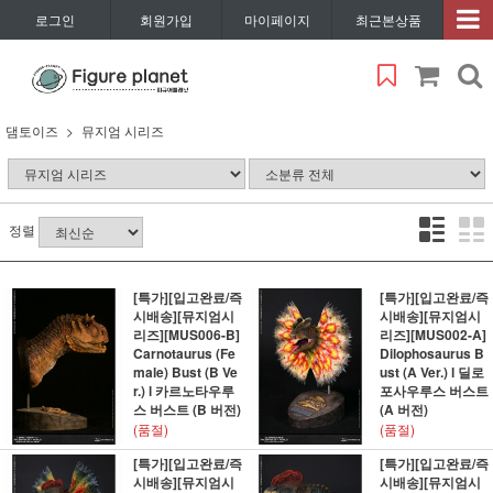
로그인
회원가입
마이페이지
최근본상품
댐토이즈
뮤지엄 시리즈
정렬
[특가][입고완료/즉
[특가][입고완료/즉
시배송][뮤지엄시
시배송][뮤지엄시
리즈][MUS006-B]
리즈][MUS002-A]
Carnotaurus (Fe
Dilophosaurus B
male) Bust (B Ve
ust (A Ver.) l 딜로
r.) l 카르노타우루
포사우루스 버스트
스 버스트 (B 버전)
(A 버전)
(품절)
(품절)
[특가][입고완료/즉
[특가][입고완료/즉
시배송][뮤지엄시
시배송][뮤지엄시