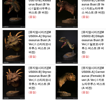
US010-B] Allosa
US005-B] Carnot
urus Bust (B Ve
aurus Bust (B Ve
r.) l 알로사우루스
r.) l 카르노타우루
버스트 (B 버전)
스 버스트 (B 버전)
(품절)
(품절)
[뮤지엄시리즈][M
[뮤지엄시리즈][M
US004-A] Styrac
US002-B] Diloph
osaurus Bust (A
osaurus Bust (B
Ver.) l 스티라코사
Ver.) l 딜로포사우
우루스 버스트 (A
루스 버스트 (B 버
버전)
전)
(품절)
(품절)
[뮤지엄시리즈][M
[뮤지엄시리즈][M
US004-B] Styrac
US006-A] Carnot
osaurus Bust (B
aurus (Female) B
Ver.) l 스티라코사
ust (A Ver.) l 카르
우루스 버스트 (B
노타우루스 버스트
버전)
(A 버전)
(품절)
(품절)