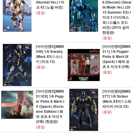
(Normal Ver.) l 마
II (Diecast) (Steal
크 42 (노멀 버전)
th Mode Ver.) (20
15 Summer EX) l
(품절)
마크 3 (다이캐스
트) (스텔스 모드
버전) (2015 섬머
한정판)
(품절)
[아이언맨3][MMS
[아이언맨3][MMS
348] 1/6 Sneaky
311] 1/6 Pepper
(Mark.XV) l 스니
Potts & Mark.IX
키 (마크 15)
(2pack) l 페퍼 포
츠 & 마크 9 (2팩)
(품절)
(품절)
[아이언맨3][MMS
[아이언맨3][MMS
311EX] 1/6 Pepp
277] 1/6 Striker
er Potts & Mark.I
(Mark.XXV) l 스트
X (2pack) (Exclu
라이커 (마크 25)
sive Edition) l 페
(품절)
퍼 포츠 & 마크 9
(2팩) (한정판)
(품절)