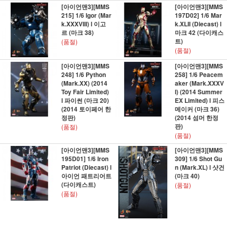
[아이언맨3][MMS
[아이언맨3][MMS
215] 1/6 Igor (Mar
197D02] 1/6 Mar
k.XXXVIII) l 이고
k.XLII (Diecast) l
르 (마크 38)
마크 42 (다이캐스
트)
(품절)
(품절)
[아이언맨3][MMS
[아이언맨3][MMS
248] 1/6 Python
258] 1/6 Peacem
(Mark.XX) (2014
aker (Mark.XXXV
Toy Fair Limited)
I) (2014 Summer
l 파이썬 (마크 20)
EX Limited) l 피스
(2014 토이페어 한
메이커 (마크 36)
정판)
(2014 섬머 한정
판)
(품절)
(품절)
[아이언맨3][MMS
[아이언맨3][MMS
195D01] 1/6 Iron
309] 1/6 Shot Gu
Patriot (Diecast) l
n (Mark.XL) l 샷건
아이언 패트리어트
(마크 40)
(다이캐스트)
(품절)
(품절)