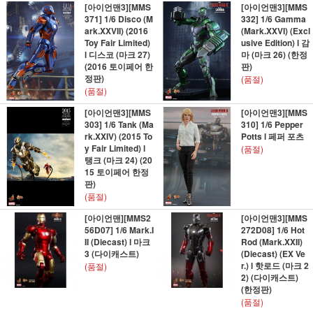
[아이언맨3][MMS
[아이언맨3][MMS
371] 1/6 Disco (M
332] 1/6 Gamma
ark.XXVII) (2016
(Mark.XXVI) (Excl
Toy Fair Limited)
usive Edition) l 감
l 디스코 (마크 27)
마 (마크 26) (한정
(2016 토이페어 한
판)
정판)
(품절)
(품절)
[아이언맨3][MMS
[아이언맨3][MMS
303] 1/6 Tank (Ma
310] 1/6 Pepper
rk.XXIV) (2015 To
Potts l 페퍼 포츠
y Fair Limited) l
(품절)
탱크 (마크 24) (20
15 토이페어 한정
판)
(품절)
[아이언맨][MMS2
[아이언맨3][MMS
56D07] 1/6 Mark.I
272D08] 1/6 Hot
II (Diecast) l 마크
Rod (Mark.XXII)
3 (다이캐스트)
(Diecast) (EX Ve
r.) l 핫로드 (마크 2
(품절)
2) (다이캐스트)
(한정판)
(품절)